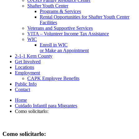
OASIS Family Resource Center
Shafter Youth Center
Programs & Services
Rental Opportunities for Shafter Youth Center
Facilities
Veterans and Supportive Services
VITA – Volunteer Income Tax Assistance
WIC
Enroll in WIC
or Make an Appointment
2-1-1 Kern County
Get Involved
Locations
Employment
CAPK Employee Benefits
Public Info
Contact
Home
Cuidado Infantil para Migrantes
Como solicitarlo:
Como solicitarlo: