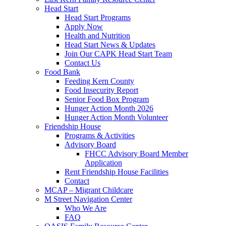
Head Start
Head Start Programs
Apply Now
Health and Nutrition
Head Start News & Updates
Join Our CAPK Head Start Team
Contact Us
Food Bank
Feeding Kern County
Food Insecurity Report
Senior Food Box Program
Hunger Action Month 2026
Hunger Action Month Volunteer
Friendship House
Programs & Activities
Advisory Board
FHCC Advisory Board Member
Application
Rent Friendship House Facilities
Contact
MCAP – Migrant Childcare
M Street Navigation Center
Who We Are
FAQ