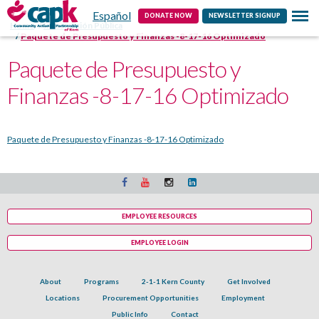
Español
Contact
DONATE NOW
NEWSLETTER SIGNUP
Home
Información Pública
Paquete de Presupuesto y Finanzas -8-17-16 Optimizado
Paquete de Presupuesto y
Finanzas -8-17-16 Optimizado
Paquete de Presupuesto y Finanzas -8-17-16 Optimizado
EMPLOYEE RESOURCES
EMPLOYEE LOGIN
About
Programs
2-1-1 Kern County
Get Involved
Locations
Procurement Opportunities
Employment
Public Info
Contact