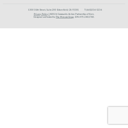
1300 18th Street, Suite 200 Bakersfield, CA 93301
T:
(661)336-5236
Privacy Policy |
©2026 Community Action Partnership of Kern.
Designed and hosted by
The Marcom Group
. EIN #95-2402760.